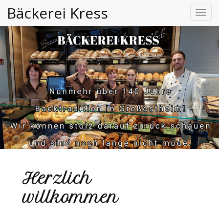
Bäckerei Kress
Toggl
navig
Herzlich
willkommen