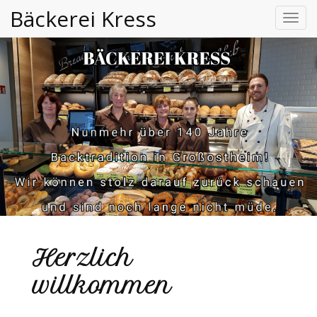
Bäckerei Kress
Toggl
navig
Herzlich
willkommen